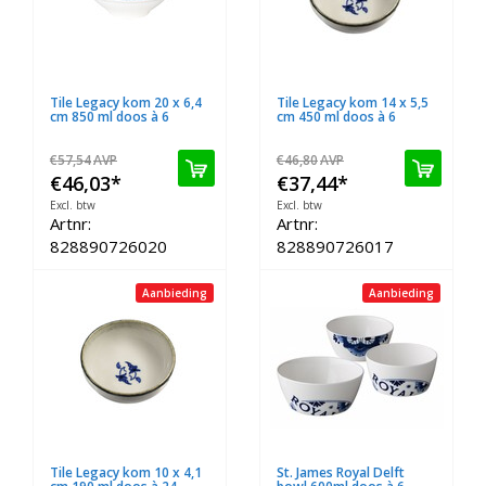
Tile Legacy kom 20 x 6,4
Tile Legacy kom 14 x 5,5
cm 850 ml doos à 6
cm 450 ml doos à 6
€57,54
AVP
€46,80
AVP
€46,03
*
€37,44
*
Excl. btw
Excl. btw
Artnr:
Artnr:
828890726020
828890726017
Aanbieding
Aanbieding
Tile Legacy kom 10 x 4,1
St. James Royal Delft