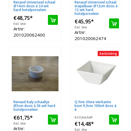
Renaud Universeel schaal
Renaud Universeel schaal
Ø14cm doos à 24 wit
stapelbaar Ø12cm doos à
hard hotelporselein
12 wit hard
hotelporselein
€48,75
*
€45,95
*
Excl. btw
Excl. btw
Artnr:
Artnr:
201020062400
201020062474
Aanbieding
Renaud Italy schaaltje
Q fine china vierkante
Ø5cm doos à 36 wit hard
kom 9,9cm 100ml doos à
hotelporselein
6
€61,75
*
€17,04
AVP
€14,48
*
Excl. btw
Artnr:
Excl. btw