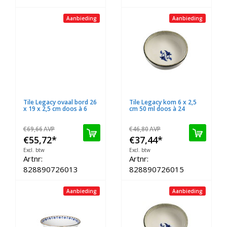
Aanbieding
Aanbieding
Tile Legacy ovaal bord 26
Tile Legacy kom 6 x 2,5
x 19 x 2,5 cm doos à 6
cm 50 ml doos à 24
€69,66
AVP
€46,80
AVP
€55,72
*
€37,44
*
Excl. btw
Excl. btw
Artnr:
Artnr:
828890726013
828890726015
Aanbieding
Aanbieding