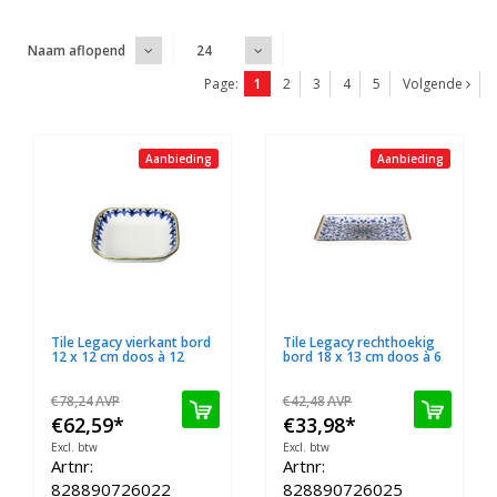
Naam aflopend
24
Page:
1
2
3
4
5
Volgende
Aanbieding
Aanbieding
Tile Legacy vierkant bord
Tile Legacy rechthoekig
12 x 12 cm doos à 12
bord 18 x 13 cm doos à 6
€78,24
AVP
€42,48
AVP
€62,59
*
€33,98
*
Excl. btw
Excl. btw
Artnr:
Artnr:
828890726022
828890726025