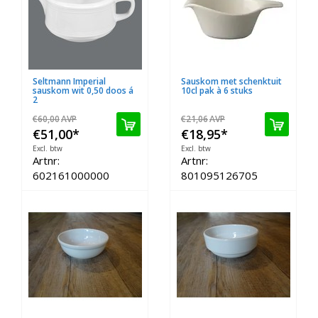
Seltmann Imperial
Sauskom met schenktuit
sauskom wit 0,50 doos á
10cl pak à 6 stuks
2
€60,00
AVP
€21,06
AVP
€51,00
*
€18,95
*
Excl. btw
Excl. btw
Artnr:
Artnr:
602161000000
801095126705