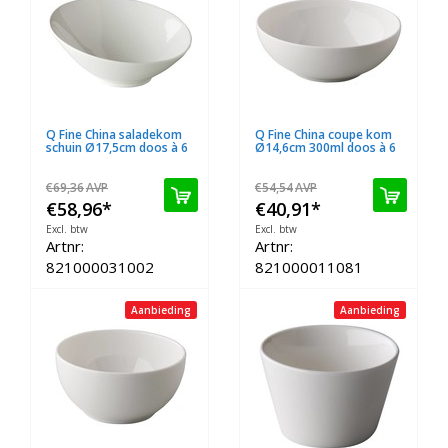
Q Fine China saladekom
Q Fine China coupe kom
schuin Ø17,5cm doos à 6
Ø14,6cm 300ml doos à 6
€69,36
AVP
€54,54
AVP
€58,96
*
€40,91
*
Excl. btw
Excl. btw
Artnr:
Artnr:
821000031002
821000011081
Aanbieding
Aanbieding