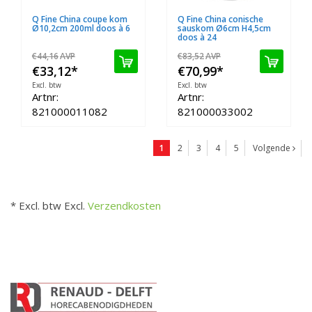
Q Fine China coupe kom
Q Fine China conische
Ø10,2cm 200ml doos à 6
sauskom Ø6cm H4,5cm
doos à 24
€44,16
AVP
€83,52
AVP
€33,12
*
€70,99
*
Excl. btw
Excl. btw
Artnr:
Artnr:
821000011082
821000033002
1
2
3
4
5
Volgende
* Excl. btw Excl.
Verzendkosten