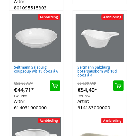
Artnr:
801095515803
Aanbieding
Aanbieding
Seltmann Salzburg
Seltmann Salzburg
coupsoup wit 19 doos á 6
botersauskom wit 10cl
doos á 4
€52,60
AVP
€64,00
AVP
€44,71
*
€54,40
*
Excl. btw
Excl. btw
Artnr:
Artnr:
614031900000
614183000000
Aanbieding
Aanbieding