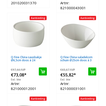
201020031370
Artnr:
821000043001
Aanbieding
Aanbieding
Q Fine China sausbakje
Q Fine China saladekom
Ø6,5cm doos à 24
schuin Ø25cm doos à 3
€97,44
AVP
€65,67
AVP
€73,08
*
€55,82
*
Excl. btw
Excl. btw
Artnr:
Artnr:
821000012001
821000031001
Aanbieding
Aanbieding