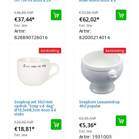
cm 190 ml doos à 24
bowl 600ml doos à 6
€46,80
AVP
€72,96
AVP
€37,44
*
€62,02
*
Excl. btw
Excl. btw
Artnr:
Artnr:
828890726016
82000214014
Aanbieding
Aanbieding
Soepkop wit 50cl met
Soepkom Leeuwenkop
opdruk "Soep v.d. dag"
40cl popular
Ø10,5xH8,5cm doos à 6
stuks
€5,95
AVP
€20,90
AVP
€5,36
*
€18,81
*
Excl. btw
Excl. btw
Artnr: 1931005