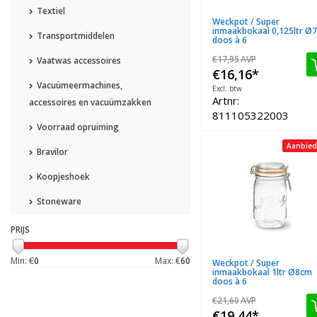
Textiel
Weckpot / Super
inmaakbokaal 0,125ltr Ø
Transportmiddelen
doos à 6
€17,95
AVP
Vaatwas accessoires
€16,16
*
Vacuümeermachines,
Excl. btw
Artnr:
accessoires en vacuümzakken
811105322003
Voorraad opruiming
Aanbied
Bravilor
Koopjeshoek
Stoneware
PRIJS
Min: €
0
Max: €
60
Weckpot / Super
inmaakbokaal 1ltr Ø8cm
doos à 6
€21,60
AVP
€19,44
*