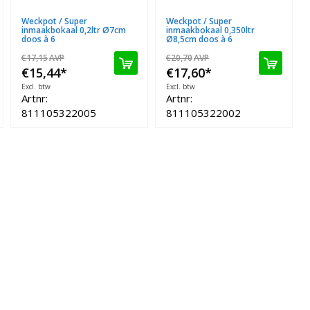
Weckpot / Super
Weckpot / Super
inmaakbokaal 0,2ltr Ø7cm
inmaakbokaal 0,350ltr
doos à 6
Ø8,5cm doos à 6
€17,15
AVP
€20,70
AVP
€15,44
*
€17,60
*
Excl. btw
Excl. btw
Artnr:
Artnr:
811105322005
811105322002