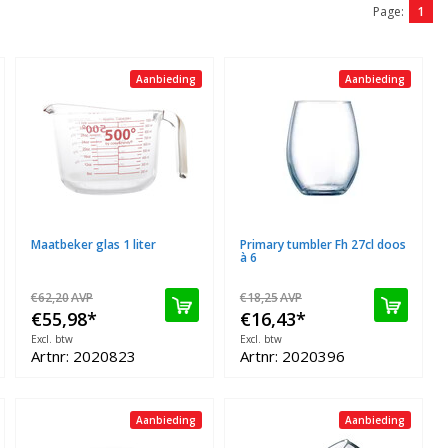
Page:
1
Aanbieding
Aanbieding
Maatbeker glas 1 liter
Primary tumbler Fh 27cl doos
à 6
€62,20
AVP
€18,25
AVP
€55,98
*
€16,43
*
Excl. btw
Excl. btw
Artnr: 2020823
Artnr: 2020396
Aanbieding
Aanbieding