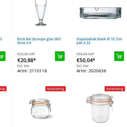
cl
Rock Bar IJscoupe glas 38cl
Stapelasbak blank Ø 10,7cm
doos à 6
pak à 24
€23,20
AVP
€55,60
AVP
€20,88
*
€50,04
*
Excl. btw
Excl. btw
Artnr: 2110118
Artnr: 2020636
ing
Aanbieding
Aanbieding