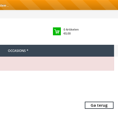
ten .
0
Artikelen
€0,00
OCCASIONS *
Ga terug