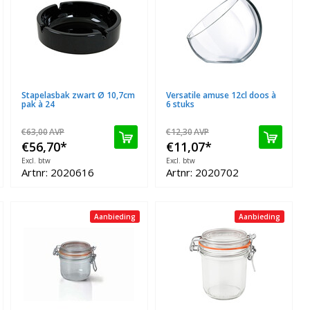
Stapelasbak zwart Ø 10,7cm
Versatile amuse 12cl doos à
pak à 24
6 stuks
€63,00
AVP
€12,30
AVP
€56,70
*
€11,07
*
Excl. btw
Excl. btw
Artnr: 2020616
Artnr: 2020702
Aanbieding
Aanbieding