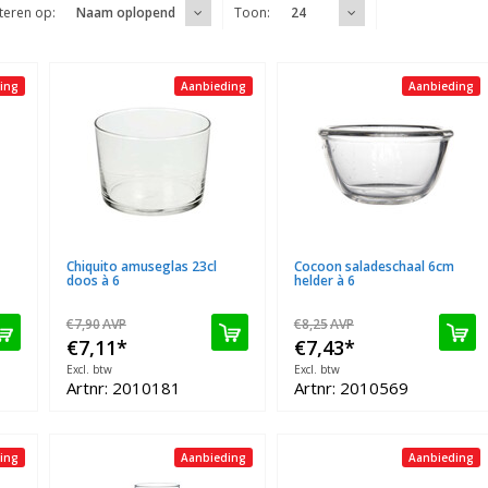
teren op:
Toon:
Naam oplopend
24
ing
Aanbieding
Aanbieding
Chiquito amuseglas 23cl
Cocoon saladeschaal 6cm
doos à 6
helder à 6
€7,90
AVP
€8,25
AVP
€7,11
*
€7,43
*
Excl. btw
Excl. btw
Artnr: 2010181
Artnr: 2010569
ing
Aanbieding
Aanbieding