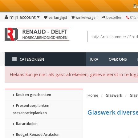
Bezo
mijn account
verlanglijst
winkelwagen
bestellen
015 
CATEGORIEËN
JURA
OVER ONS
Helaas kun je niet als gast afrekenen, gelieve eerst in te log
Keuken geschenken
Home
Glaswerk
Glas
Presenteerplanken -
Glaswerk divers
presentatieplanken
Barartikelen
Budget Renaud Artikelen