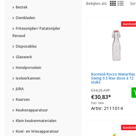
Bekijken als:
Sor
Bestek
Dienbladen
Aanbied
Fritessnijder/ Patatsnijder
Renaud
Disposables
Glaswerk
Hotelporselein
Bormioli Rocco Waterfles
Isoleerkannen
Swing 0.5 liter doos à 12
stuks
JURA
€34,25
AVP
€30,83
*
Kaarsen
Excl. btw
Artnr: 2111014
Keukenapparatuur
Klein keukenmaterialen
Aanbied
Koel- en Vriesapparatuur