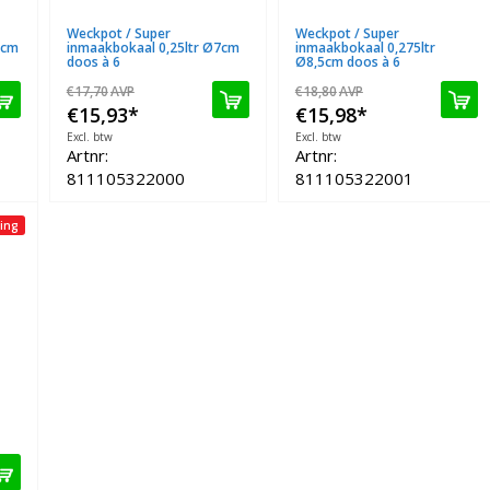
Weckpot / Super
Weckpot / Super
7cm
inmaakbokaal 0,25ltr Ø7cm
inmaakbokaal 0,275ltr
doos à 6
Ø8,5cm doos à 6
€17,70
AVP
€18,80
AVP
€15,93
*
€15,98
*
Excl. btw
Excl. btw
Artnr:
Artnr:
811105322000
811105322001
ing