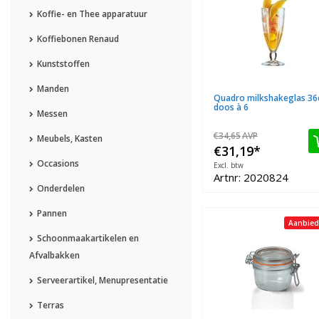
Koffie- en Thee apparatuur
Koffiebonen Renaud
Kunststoffen
Manden
Quadro milkshakeglas 36
doos à 6
Messen
€34,65
AVP
Meubels, Kasten
€31,19
*
Occasions
Excl. btw
Artnr: 2020824
Onderdelen
Pannen
Aanbied
Schoonmaakartikelen en
Afvalbakken
Serveerartikel, Menupresentatie
Terras