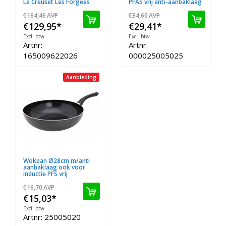
Le Creuset Les Forgees
PFAS vrij anti-aanbaklaag
€164,46
AVP
€34,60
AVP
€129,95
*
€29,41
*
Excl. btw
Excl. btw
Artnr:
Artnr:
165009622026
000025005025
Aanbieding
Wokpan Ø28cm m/anti
aanbaklaag ook voor
inductie PFS vrij
€16,70
AVP
€15,03
*
Excl. btw
Artnr: 25005020