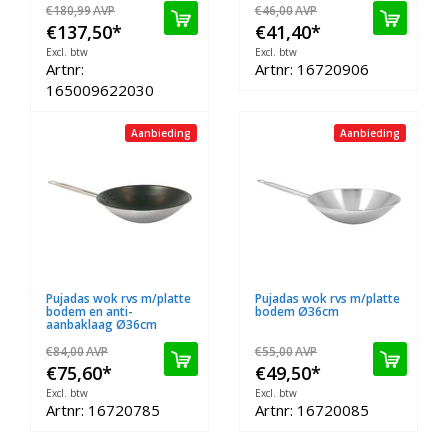
€180,99
AVP
€46,00
AVP
€137,50
*
€41,40
*
Excl. btw
Excl. btw
Artnr:
Artnr: 16720906
165009622030
Aanbieding
Aanbieding
Pujadas wok rvs m/platte
Pujadas wok rvs m/platte
bodem en anti-
bodem Ø36cm
aanbaklaag Ø36cm
€84,00
AVP
€55,00
AVP
€75,60
*
€49,50
*
Excl. btw
Excl. btw
Artnr: 16720785
Artnr: 16720085