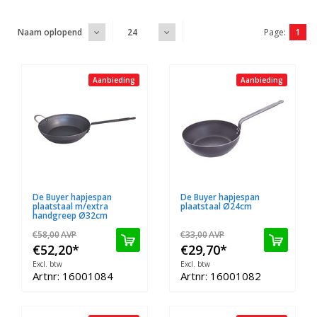
Page:
1
Naam oplopend
24
Aanbieding
Aanbieding
De Buyer hapjespan
De Buyer hapjespan
plaatstaal m/extra
plaatstaal Ø24cm
handgreep Ø32cm
€58,00
AVP
€33,00
AVP
€52,20
*
€29,70
*
Excl. btw
Excl. btw
Artnr: 16001084
Artnr: 16001082