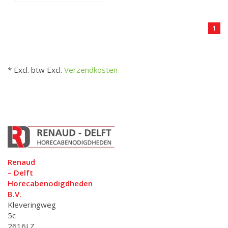
1
* Excl. btw Excl.
Verzendkosten
Renaud
– Delft
Horecabenodigdheden
B.V.
Kleveringweg
5c
2616LZ,