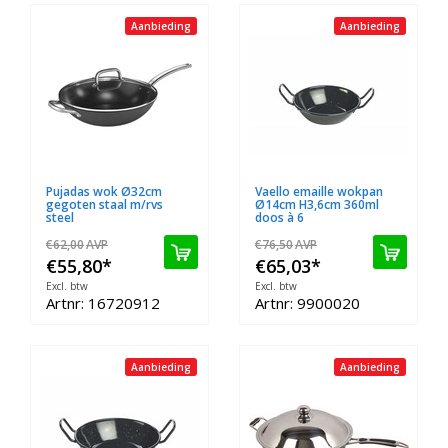
Aanbieding
Aanbieding
Pujadas wok Ø32cm
Vaello emaille wokpan
gegoten staal m/rvs
Ø14cm H3,6cm 360ml
steel
doos à 6
€62,00
AVP
€76,50
AVP
€55,80
*
€65,03
*
Excl. btw
Excl. btw
Artnr: 16720912
Artnr: 9900020
Aanbieding
Aanbieding