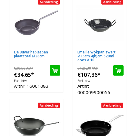
Aanbieding
Aanbieding
De Buyer hapjespan
Emaille wokpan zwart
plaatstaal Ø26cm
Ø16cm 4(h)cm 520ml
doos à 10
€38,50
AVP
€126,30
AVP
€34,65
*
€107,36
*
Excl. btw
Excl. btw
Artnr: 16001083
Artnr:
000009900056
Aanbieding
Aanbieding