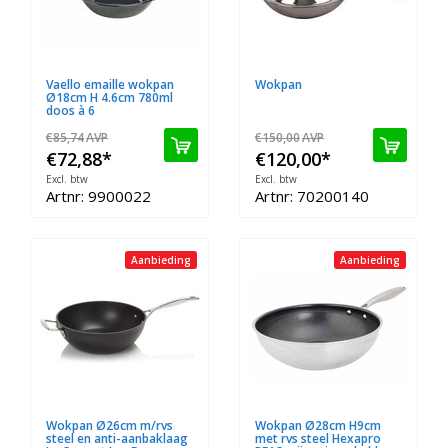
Vaello emaille wokpan
Wokpan
Ø18cm H 4.6cm 780ml
doos à 6
€85,74
AVP
€150,00
AVP
€72,88
*
€120,00
*
Excl. btw
Excl. btw
Artnr: 9900022
Artnr: 70200140
Aanbieding
Aanbieding
Wokpan Ø26cm m/rvs
Wokpan Ø28cm H9cm
steel en anti-aanbaklaag
met rvs steel Hexapro