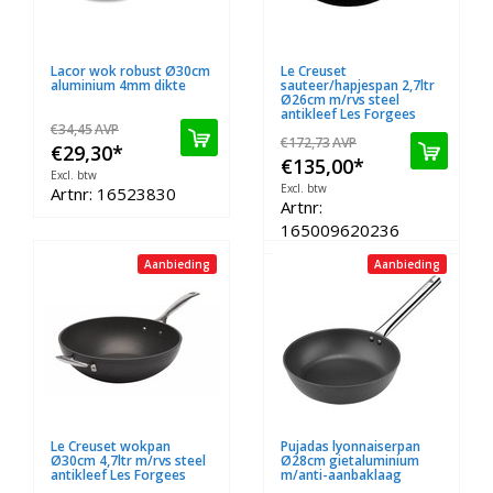
Lacor wok robust Ø30cm
Le Creuset
aluminium 4mm dikte
sauteer/hapjespan 2,7ltr
Ø26cm m/rvs steel
antikleef Les Forgees
€34,45
AVP
€172,73
AVP
€29,30
*
€135,00
*
Excl. btw
Excl. btw
Artnr: 16523830
Artnr:
165009620236
Aanbieding
Aanbieding
Le Creuset wokpan
Pujadas lyonnaiserpan
Ø30cm 4,7ltr m/rvs steel
Ø28cm gietaluminium
antikleef Les Forgees
m/anti-aanbaklaag