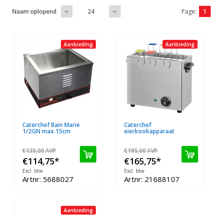
Page:
1
Naam oplopend
24
Aanbieding
Aanbieding
Caterchef Bain Marie
Caterchef
1/2GN max.15cm
eierkookapparaat
€135,00
AVP
€195,00
AVP
€114,75
*
€165,75
*
Excl. btw
Excl. btw
Artnr: 5688027
Artnr: 21688107
Aanbieding