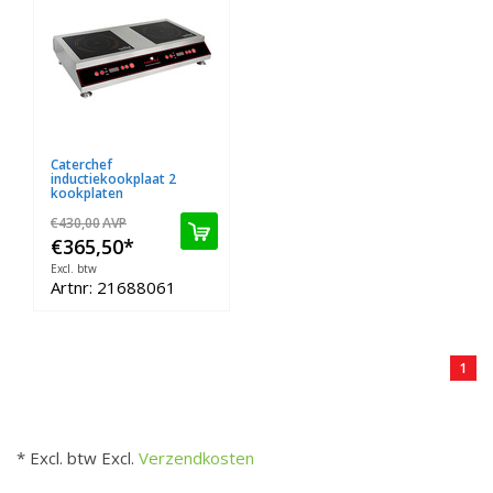
Caterchef
inductiekookplaat 2
kookplaten
€430,00
AVP
€365,50
*
Excl. btw
Artnr: 21688061
1
* Excl. btw Excl.
Verzendkosten