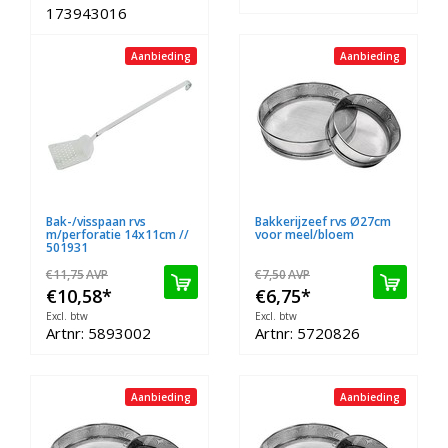
173943016
Aanbieding
Aanbieding
Bak-/visspaan rvs
Bakkerijzeef rvs Ø27cm
m/perforatie 14x11cm //
voor meel/bloem
501931
€11,75
AVP
€7,50
AVP
€10,58
*
€6,75
*
Excl. btw
Excl. btw
Artnr: 5893002
Artnr: 5720826
Aanbieding
Aanbieding