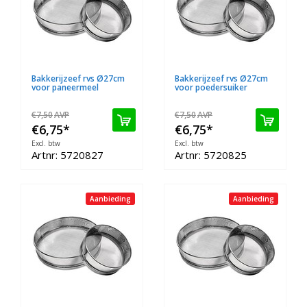
Bakkerijzeef rvs Ø27cm
Bakkerijzeef rvs Ø27cm
voor paneermeel
voor poedersuiker
€7,50
AVP
€7,50
AVP
€6,75
*
€6,75
*
Excl. btw
Excl. btw
Artnr: 5720827
Artnr: 5720825
Aanbieding
Aanbieding