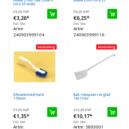
blauw 210ltr hdk Code O
blauw LDPE rol à 25
rol á 25 stuks
€3,26
AVP
€6,25
AVP
€3,26
*
€6,25
*
Excl. btw
Excl. btw
Artnr:
Artnr:
240903999104
240903999116
Aanbieding
Aanbieding
Afwasborstel hard
Bak-/visspaan rvs glad
170mm
14x11cm
€1,50
AVP
€11,30
AVP
€1,35
*
€10,17
*
Excl. btw
Excl. btw
Artnr:
Artnr: 5893001