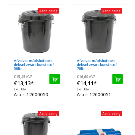
Aanbieding
Aanbieding
Afvalvat m/afsluitbare
Afvalvat m/afsluitbare
deksel zwart kunststof
deksel zwart kunststof
50ltr
70ltr
€15,45
AVP
€16,60
AVP
€13,13
*
€14,11
*
Excl. btw
Excl. btw
Artnr: 12600050
Artnr: 12600051
Aanbieding
Aanbieding