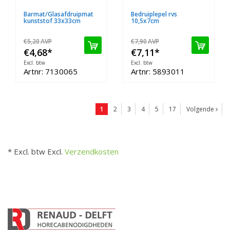
Barmat/Glasafdruipmat
Bedruiplepel rvs
kunststof 33x33cm
10,5x7cm
€5,20
AVP
€7,90
AVP
€4,68
*
€7,11
*
Excl. btw
Excl. btw
Artnr: 7130065
Artnr: 5893011
1
2
3
4
5
17
Volgende
* Excl. btw Excl.
Verzendkosten