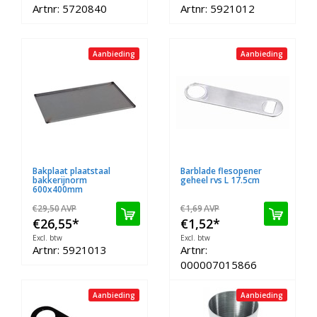
Artnr: 5720840
Artnr: 5921012
Aanbieding
Aanbieding
Bakplaat plaatstaal
Barblade flesopener
bakkerijnorm
geheel rvs L 17.5cm
600x400mm
€29,50
AVP
€1,69
AVP
€26,55
*
€1,52
*
Excl. btw
Excl. btw
Artnr: 5921013
Artnr:
000007015866
Aanbieding
Aanbieding