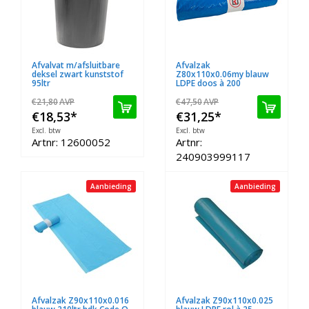
Afvalvat m/afsluitbare
Afvalzak
deksel zwart kunststof
Z80x110x0.06my blauw
95ltr
LDPE doos à 200
€21,80
AVP
€47,50
AVP
€18,53
*
€31,25
*
Excl. btw
Excl. btw
Artnr: 12600052
Artnr:
240903999117
Aanbieding
Aanbieding
Afvalzak Z90x110x0.016
Afvalzak Z90x110x0.025