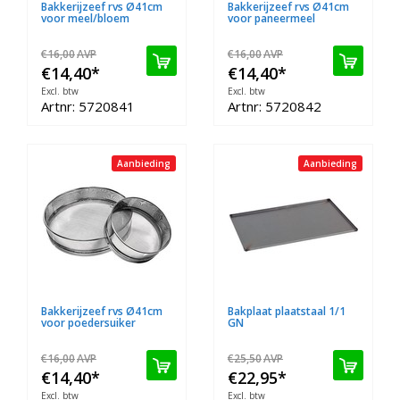
Bakkerijzeef rvs Ø41cm
Bakkerijzeef rvs Ø41cm
voor meel/bloem
voor paneermeel
€16,00
AVP
€16,00
AVP
€14,40
*
€14,40
*
Excl. btw
Excl. btw
Artnr: 5720841
Artnr: 5720842
Aanbieding
Aanbieding
Bakkerijzeef rvs Ø41cm
Bakplaat plaatstaal 1/1
voor poedersuiker
GN
€16,00
AVP
€25,50
AVP
€14,40
*
€22,95
*
Excl. btw
Excl. btw