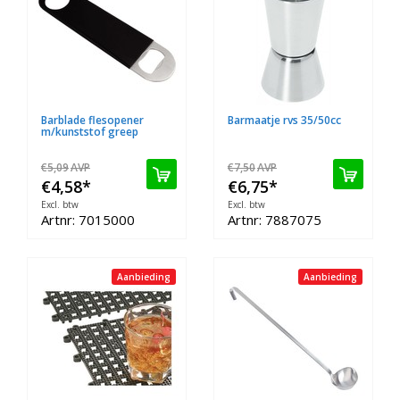
Barblade flesopener
Barmaatje rvs 35/50cc
m/kunststof greep
€5,09
AVP
€7,50
AVP
€4,58
*
€6,75
*
Excl. btw
Excl. btw
Artnr: 7015000
Artnr: 7887075
Aanbieding
Aanbieding