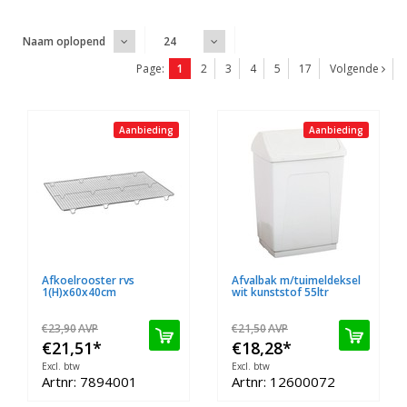
Naam oplopend
24
Page:
1
2
3
4
5
17
Volgende
Aanbieding
Aanbieding
Afkoelrooster rvs
Afvalbak m/tuimeldeksel
1(H)x60x40cm
wit kunststof 55ltr
€23,90
AVP
€21,50
AVP
€21,51
*
€18,28
*
Excl. btw
Excl. btw
Artnr: 7894001
Artnr: 12600072