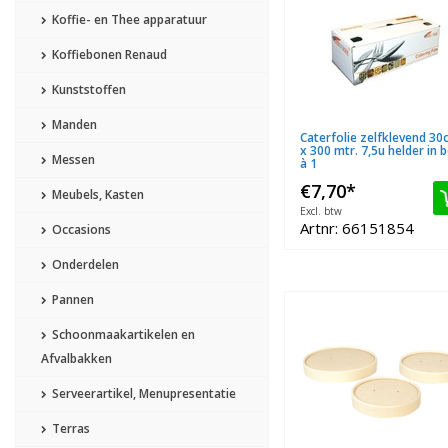
Koffie- en Thee apparatuur
Koffiebonen Renaud
Kunststoffen
Manden
Caterfolie zelfklevend 30
x 300 mtr. 7,5u helder in 
Messen
à 1
€7,70
*
Meubels, Kasten
Excl. btw
Artnr: 66151854
Occasions
Onderdelen
Pannen
Schoonmaakartikelen en
Afvalbakken
Serveerartikel, Menupresentatie
Terras