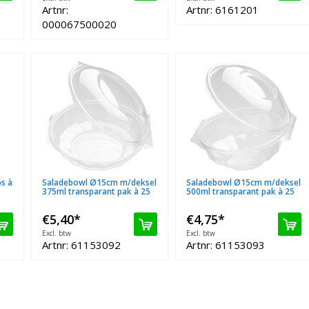
Artnr:
Artnr: 6161201
000067500020
s à
Saladebowl Ø15cm m/deksel
Saladebowl Ø15cm m/deksel
375ml transparant pak à 25
500ml transparant pak à 25
€5,40
*
€4,75
*
Excl. btw
Excl. btw
Artnr: 61153092
Artnr: 61153093