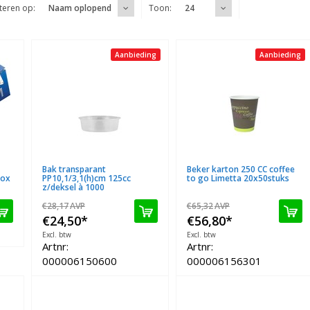
teren op:
Toon:
Naam oplopend
24
Aanbieding
Aanbieding
Bak transparant
Beker karton 250 CC coffee
box
PP10,1/3,1(h)cm 125cc
to go Limetta 20x50stuks
z/deksel à 1000
€28,17
AVP
€65,32
AVP
€24,50
*
€56,80
*
Excl. btw
Excl. btw
Artnr:
Artnr:
000006150600
000006156301