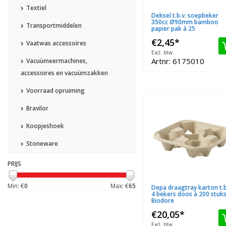
Textiel
Deksel t.b.v. soepbeker
350cc Ø90mm bamboo
Transportmiddelen
papier pak à 25
€2,45
*
Vaatwas accessoires
Excl. btw
Artnr: 6175010
Vacuümeermachines,
accessoires en vacuümzakken
Voorraad opruiming
Bravilor
Koopjeshoek
Stoneware
PRIJS
Min: €
0
Max: €
65
Depa draagtray karton t.b
4 bekers doos à 200 stuk
Biodore
€20,05
*
Excl. btw