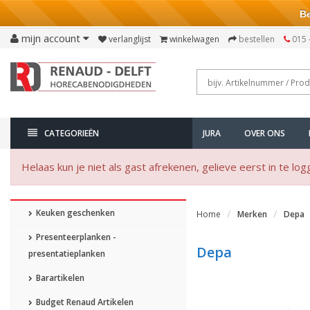
Bezo
mijn account
verlanglijst
winkelwagen
bestellen
015 
CATEGORIEËN
JURA
OVER ONS
Helaas kun je niet als gast afrekenen, gelieve eerst in te log
Keuken geschenken
Home
Merken
Depa
Presenteerplanken -
Depa
presentatieplanken
Barartikelen
Budget Renaud Artikelen