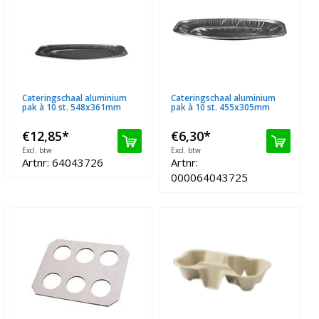
Cateringschaal aluminium
Cateringschaal aluminium
pak à 10 st. 548x361mm
pak à 10 st. 455x305mm
€12,85
*
€6,30
*
Excl. btw
Excl. btw
Artnr: 64043726
Artnr:
000064043725