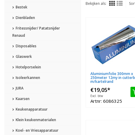
Bekijken als:
Sor
Bestek
Dienbladen
Fritessnijder/ Patatsnijder
Renaud
Disposables
Glaswerk
Hotelporselein
Aluminiumfolie 300mm x
Isoleerkannen
250meter 12my in cutter
m/kartelrand
JURA
€19,05
*
Excl. btw
Kaarsen
Artnr: 6086325
Keukenapparatuur
Klein keukenmaterialen
Koel- en Vriesapparatuur