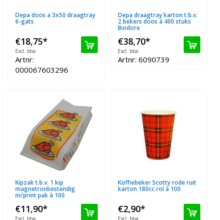
Depa doos a 3x50 draagtray
Depa draagtray karton t.b.v.
6-gats
2 bekers doos à 400 stuks
Biodore
€18,75
*
€38,70
*
Excl. btw
Excl. btw
Artnr:
Artnr: 6090739
000067603296
Kipzak t.b.v. 1 kip
Koffiebeker Scotty rode ruit
magnetronbestendig
karton 180cc rol à 100
m/print pak à 100
€11,90
*
€2,90
*
Excl. btw
Excl. btw