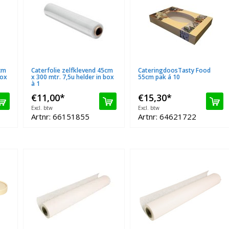
cm
Caterfolie zelfklevend 45cm
CateringdoosTasty Food
box
x 300 mtr. 7,5u helder in box
55cm pak á 10
à 1
€11,00
*
€15,30
*
Excl. btw
Excl. btw
Artnr: 66151855
Artnr: 64621722