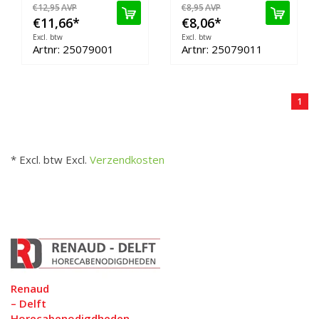
€12,95
AVP
€8,95
AVP
€11,66
*
€8,06
*
Excl. btw
Excl. btw
Artnr: 25079001
Artnr: 25079011
1
* Excl. btw Excl.
Verzendkosten
Renaud
– Delft
Horecabenodigdheden