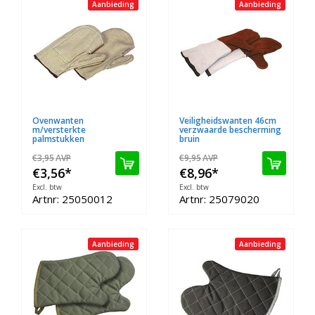
Aanbieding
Aanbieding
Ovenwanten
Veiligheidswanten 46cm
m/versterkte
verzwaarde bescherming
palmstukken
bruin
€3,95
AVP
€9,95
AVP
€3,56
*
€8,96
*
Excl. btw
Excl. btw
Artnr: 25050012
Artnr: 25079020
Aanbieding
Aanbieding