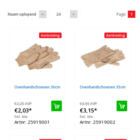
Page:
1
Naam oplopend
24
Aanbieding
Aanbieding
Ovenhandschoenen 30cm
Ovenhandschoenen 35cm
€2,25
AVP
€3,50
AVP
€2,03
*
€3,15
*
Excl. btw
Excl. btw
Artnr: 25919001
Artnr: 25919002