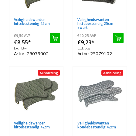
Veiligheidswanten
Veiligheidswanten
hittebestendig 25cm
hittebestendig 25cm
zwart
€9,50
AVP
€10,25
AVP
€8,55
*
€9,23
*
Excl. btw
Excl. btw
Artnr: 25079002
Artnr: 25079102
Aanbieding
Aanbieding
Veiligheidswanten
Veiligheidswanten
hittebestendig 42cm
koudebestendig 42cm