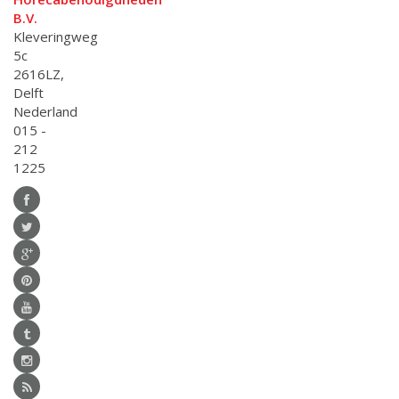
B.V.
Kleveringweg
5c
2616LZ,
Delft
Nederland
015 -
212
1225