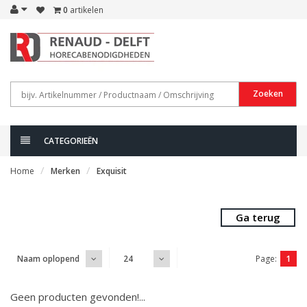
0
artikelen
Zoeken
CATEGORIEËN
Home
Merken
Exquisit
Ga terug
Page:
1
Naam oplopend
24
Geen producten gevonden!...