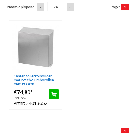
Page:
1
Naam oplopend
24
Sanfer toiletrolhouder
mat rvs tbv jumborollen
max Ø33cm
€74,80
*
Excl. btw
Artnr: 24013652
1