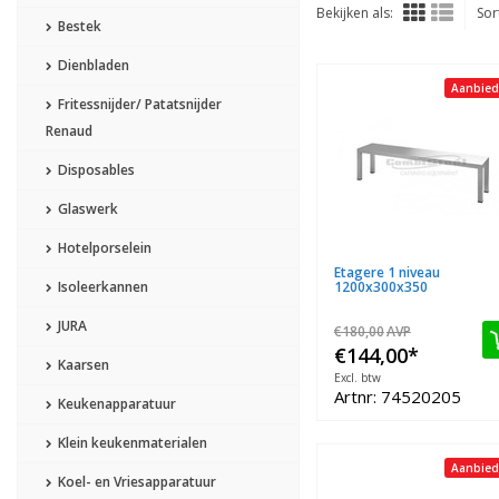
Bekijken als:
Sor
Bestek
Dienbladen
Aanbied
Fritessnijder/ Patatsnijder
Renaud
Disposables
Glaswerk
Hotelporselein
Etagere 1 niveau
Isoleerkannen
1200x300x350
JURA
€180,00
AVP
€144,00
*
Kaarsen
Excl. btw
Artnr: 74520205
Keukenapparatuur
Klein keukenmaterialen
Aanbied
Koel- en Vriesapparatuur