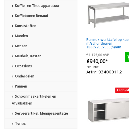
Koffie- en Thee apparatuur
Koffiebonen Renaud
Kunststoffen
Manden
Reninox werktafel op kas
m/schuifdeuren
Messen
1800x700x850(h)mm
€1.175,00
AVP
Meubels, Kasten
€940,00
*
Occasions
Excl. btw
Artnr: 934000112
Onderdelen
Pannen
Aanbied
Schoonmaakartikelen en
Afvalbakken
Serveerartikel, Menupresentatie
Terras