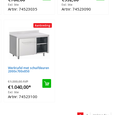
Excl. btw
Excl. btw
Artnr: 74523035
Artnr: 74523090
Aanbieding
Werktafel met schuifdeuren
2000x700x850
€1.300,00
AVP
€1.040,00
*
Excl. btw
Artnr: 74523100