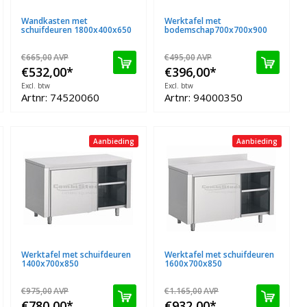
Wandkasten met
Werktafel met
schuifdeuren 1800x400x650
bodemschap700x700x900
€665,00
AVP
€495,00
AVP
€532,00
*
€396,00
*
Excl. btw
Excl. btw
Artnr: 74520060
Artnr: 94000350
Aanbieding
Aanbieding
Werktafel met schuifdeuren
Werktafel met schuifdeuren
1400x700x850
1600x700x850
€975,00
AVP
€1.165,00
AVP
€780,00
*
€932,00
*