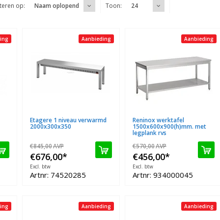
teren op:
Toon:
Naam oplopend
24
ing
Aanbieding
Aanbieding
Etagere 1 niveau verwarmd
Reninox werktafel
2000x300x350
1500x600x900(h)mm. met
legplank rvs
€845,00
AVP
€570,00
AVP
€676,00
*
€456,00
*
Excl. btw
Excl. btw
Artnr: 74520285
Artnr: 934000045
ing
Aanbieding
Aanbieding