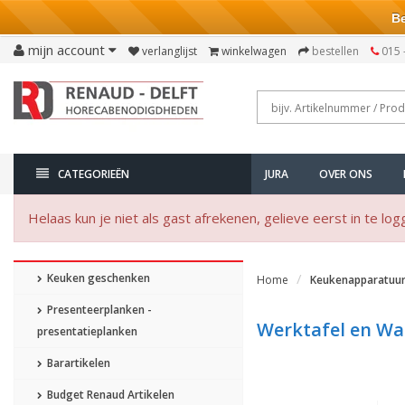
Bezo
mijn account
verlanglijst
winkelwagen
bestellen
015 
CATEGORIEËN
JURA
OVER ONS
Helaas kun je niet als gast afrekenen, gelieve eerst in te log
Keuken geschenken
Home
Keukenapparatuu
Presenteerplanken -
Werktafel en W
presentatieplanken
Barartikelen
Budget Renaud Artikelen