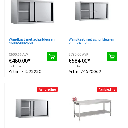
Wandkast met schuifdeuren
Wandkast met schuifdeuren
1600x400x650
2000x400x650
€600,00
AVP
€730,00
AVP
€480,00
*
€584,00
*
Excl. btw
Excl. btw
Artnr: 74523230
Artnr: 74520062
Aanbieding
Aanbieding