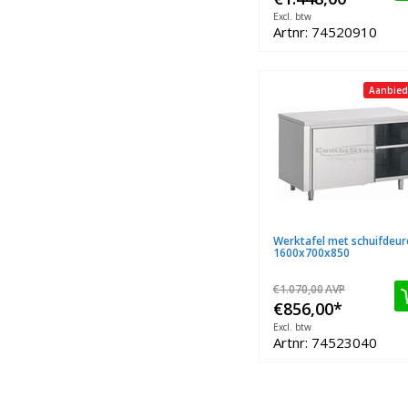
Excl. btw
Artnr: 74520910
Aanbied
Werktafel met schuifdeur
1600x700x850
€1.070,00
AVP
€856,00
*
Excl. btw
Artnr: 74523040