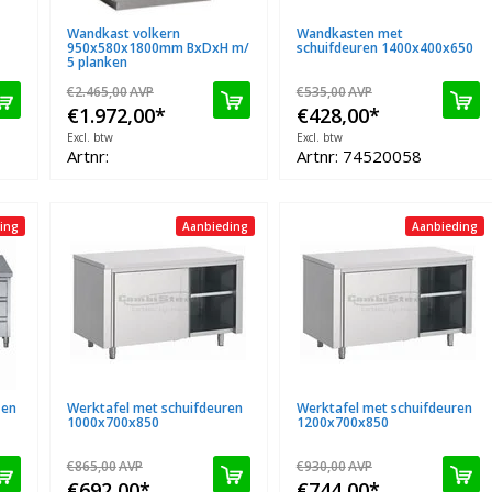
Wandkast volkern
Wandkasten met
950x580x1800mm BxDxH m/
schuifdeuren 1400x400x650
5 planken
€2.465,00
AVP
€535,00
AVP
€1.972,00
*
€428,00
*
Excl. btw
Excl. btw
Artnr:
Artnr: 74520058
ing
Aanbieding
Aanbieding
 en
Werktafel met schuifdeuren
Werktafel met schuifdeuren
1000x700x850
1200x700x850
€865,00
AVP
€930,00
AVP
€692,00
*
€744,00
*