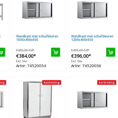
t
Wandkast met schuifdeuren
Wandkast met schuifdeuren
1000x400x650
1200x400x650
€480,00
AVP
€495,00
AVP
€384,00
*
€396,00
*
Excl. btw
Excl. btw
Artnr: 74520054
Artnr: 74520056
ing
Aanbieding
Aanbieding