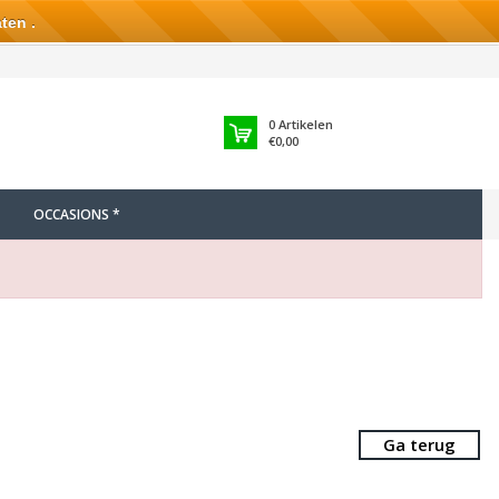
ten .
0
Artikelen
€0,00
OCCASIONS *
Ga terug