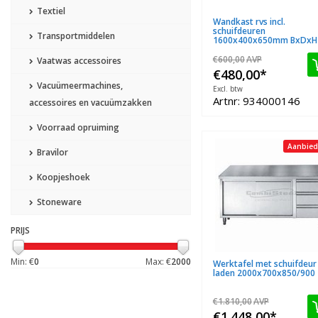
Textiel
Wandkast rvs incl.
schuifdeuren
Transportmiddelen
1600x400x650mm BxDxH
€600,00
AVP
Vaatwas accessoires
€480,00
*
Vacuümeermachines,
Excl. btw
Artnr: 934000146
accessoires en vacuümzakken
Voorraad opruiming
Aanbied
Bravilor
Koopjeshoek
Stoneware
PRIJS
Min: €
0
Max: €
2000
Werktafel met schuifdeur
laden 2000x700x850/900
€1.810,00
AVP
€1.448,00
*