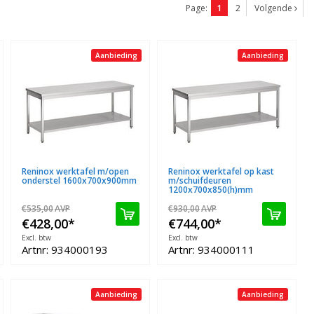
Page:
1
2
Volgende
Aanbieding
Aanbieding
Reninox werktafel m/open
Reninox werktafel op kast
onderstel 1600x700x900mm
m/schuifdeuren
1200x700x850(h)mm
€535,00
AVP
€930,00
AVP
€428,00
*
€744,00
*
Excl. btw
Excl. btw
Artnr: 934000193
Artnr: 934000111
Aanbieding
Aanbieding