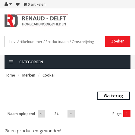
0
artikelen
Zoeken
CATEGORIEËN
Home
Merken
Cookai
Ga terug
Page:
1
Naam oplopend
24
Geen producten gevonden!...