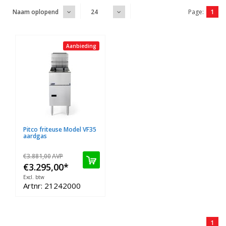
Page:
1
Naam oplopend
24
Aanbieding
Pitco friteuse Model VF35
aardgas
€3.881,00
AVP
€3.295,00
*
Excl. btw
Artnr: 21242000
1