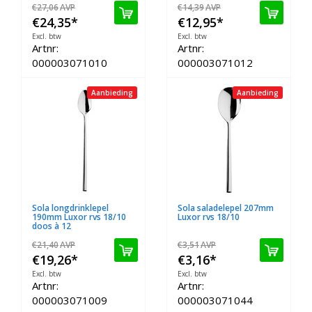
€27,06
AVP
€14,39
AVP
€24,35
*
€12,95
*
Excl. btw
Excl. btw
Artnr:
Artnr:
000003071010
000003071012
Aanbieding
Aanbieding
Sola longdrinklepel
Sola saladelepel 207mm
190mm Luxor rvs 18/10
Luxor rvs 18/10
doos à 12
€21,40
AVP
€3,51
AVP
€19,26
*
€3,16
*
Excl. btw
Excl. btw
Artnr:
Artnr:
000003071009
000003071044