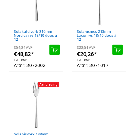
Sola tafelvork 210mm
Sola vismes 218mm
Nordica rvs 18/10 doos à
Luxor rvs 18/10 doos à
12
12
€54,24
AVP
€22,51
AVP
€48,82
*
€20,26
*
Excl. btw
Excl. btw
Artnr: 3072002
Artnr: 3071017
Aanbieding
Sola visvork 188mm