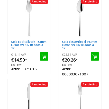
Aanbieding
Aanbieding
Sola cocktailvork 153mm
Sola dessertlepel 193mm
Luxor rvs 18/10 doos à
Luxor rvs 18/10 doos à
12
12
€16,11
AVP
€22,51
AVP
€14,50
*
€20,26
*
Excl. btw
Excl. btw
Artnr: 3071015
Artnr:
000003071007
Aanbieding
Aanbieding