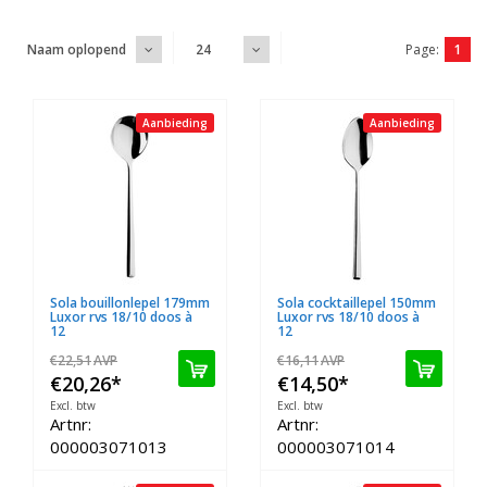
Page:
1
Naam oplopend
24
Aanbieding
Aanbieding
Sola bouillonlepel 179mm
Sola cocktaillepel 150mm
Luxor rvs 18/10 doos à
Luxor rvs 18/10 doos à
12
12
€22,51
AVP
€16,11
AVP
€20,26
*
€14,50
*
Excl. btw
Excl. btw
Artnr:
Artnr:
000003071013
000003071014