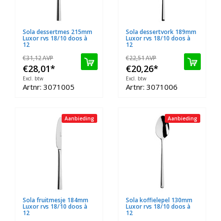
Sola dessertmes 215mm
Sola dessertvork 189mm
Luxor rvs 18/10 doos à
Luxor rvs 18/10 doos à
12
12
€31,12
AVP
€22,51
AVP
€28,01
*
€20,26
*
Excl. btw
Excl. btw
Artnr: 3071005
Artnr: 3071006
Aanbieding
Aanbieding
Sola fruitmesje 184mm
Sola koffielepel 130mm
Luxor rvs 18/10 doos à
Luxor rvs 18/10 doos à
12
12