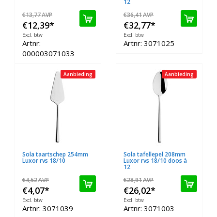
12
€13,77
AVP
€36,41
AVP
€12,39
*
€32,77
*
Excl. btw
Excl. btw
Artnr:
Artnr: 3071025
000003071033
Aanbieding
Aanbieding
Sola taartschep 254mm
Sola tafellepel 208mm
Luxor rvs 18/10
Luxor rvs 18/10 doos à
12
€4,52
AVP
€28,91
AVP
€4,07
*
€26,02
*
Excl. btw
Excl. btw
Artnr: 3071039
Artnr: 3071003