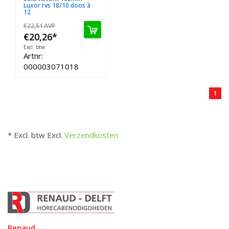
Luxor rvs 18/10 doos à
12
€22,51
AVP
€20,26
*
Excl. btw
Artnr:
000003071018
1
* Excl. btw Excl.
Verzendkosten
Renaud