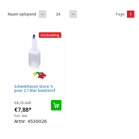
Page:
1
Naam oplopend
24
Aanbieding
Schenkflacon Store 'n
pour 2,1 liter kunststof
€8,75
AVP
€7,88
*
Excl. btw
Artnr: 4530026