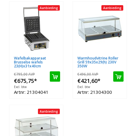
Aanbieding
Aanbieding
Wafelbakapparaat
Warmhoudvitrine Roller
Brusselse wafels
Grill 59x35x29(h) 230V
23(H)x31x40cm
350W
€795,00
AVP
€496,00
AVP
€675,75
*
€421,60
*
Excl. btw
Excl. btw
Artnr: 21304041
Artnr: 21304300
Aanbieding