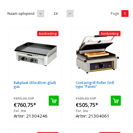
Page:
1
Naam oplopend
24
Aanbieding
Aanbieding
Bakplaat (60x40cm-glad)
Contactgrill Roller Grill
gas
type "Panini"
€895,00
AVP
€595,00
AVP
€760,75
*
€505,75
*
Excl. btw
Excl. btw
Artnr: 21304246
Artnr: 21304061