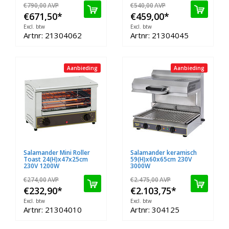
€790,00
AVP
€540,00
AVP
€671,50
*
€459,00
*
Excl. btw
Excl. btw
Artnr: 21304062
Artnr: 21304045
Aanbieding
Aanbieding
Salamander Mini Roller
Salamander keramisch
Toast 24(H)x47x25cm
59(H)x60x65cm 230V
230V 1200W
3000W
€274,00
AVP
€2.475,00
AVP
€232,90
*
€2.103,75
*
Excl. btw
Excl. btw
Artnr: 21304010
Artnr: 304125