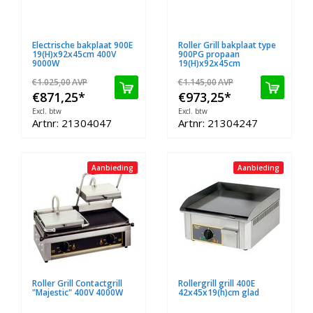
Electrische bakplaat 900E
Roller Grill bakplaat type
19(H)x92x45cm 400V
900PG propaan
9000W
19(H)x92x45cm
€1.025,00
AVP
€1.145,00
AVP
€871,25
*
€973,25
*
Excl. btw
Excl. btw
Artnr: 21304047
Artnr: 21304247
Aanbieding
Aanbieding
Roller Grill Contactgrill
Rollergrill grill 400E
"Majestic" 400V 4000W
42x45x19(h)cm glad