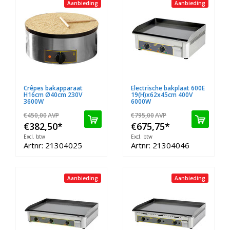
Aanbieding
Aanbieding
Crêpes bakapparaat
Electrische bakplaat 600E
H16cm Ø40cm 230V
19(H)x62x45cm 400V
3600W
6000W
€450,00
AVP
€795,00
AVP
€382,50
*
€675,75
*
Excl. btw
Excl. btw
Artnr: 21304025
Artnr: 21304046
Aanbieding
Aanbieding