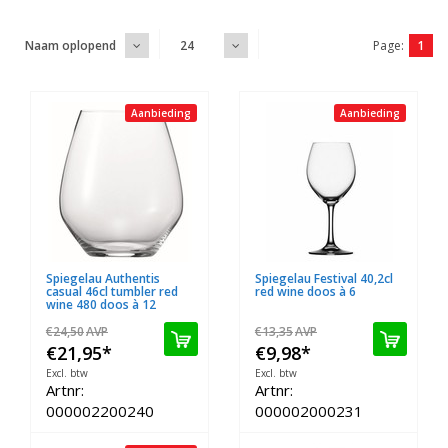
Page:
1
Naam oplopend
24
Aanbieding
Aanbieding
Spiegelau Authentis
Spiegelau Festival 40,2cl
casual 46cl tumbler red
red wine doos à 6
wine 480 doos à 12
€24,50
AVP
€13,35
AVP
€21,95
*
€9,98
*
Excl. btw
Excl. btw
Artnr:
Artnr:
000002200240
000002000231