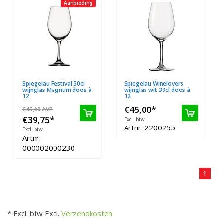
Aanbieding
Spiegelau Festival 50cl
Spiegelau Winelovers
wijnglas Magnum doos à
wijnglas wit 38cl doos à
12
12
€45,00
*
€45,00
AVP
€39,75
*
Excl. btw
Artnr: 2200255
Excl. btw
Artnr:
000002000230
1
* Excl. btw Excl.
Verzendkosten