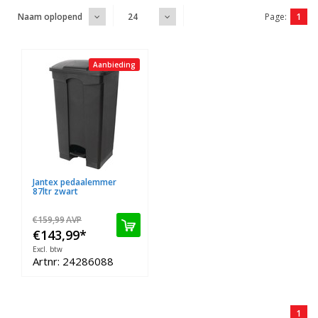
Page:
1
Naam oplopend
24
Aanbieding
Jantex pedaalemmer
87ltr zwart
€159,99
AVP
€143,99
*
Excl. btw
Artnr: 24286088
1