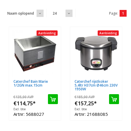
Page:
1
Naam oplopend
24
Aanbieding
Aanbieding
Caterchef Bain Marie
Caterchef rijstkoker
1/2GN max.15cm
5,4ltr H37cm Ø46cm 230V
1950W
€135,00
AVP
€185,00
AVP
€114,75
*
€157,25
*
Excl. btw
Excl. btw
Artnr: 5688027
Artnr: 21688085