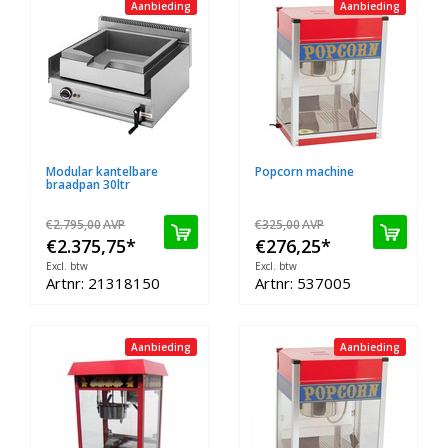
Aanbieding
Aanbieding
Modular kantelbare
Popcorn machine
braadpan 30ltr
€2.795,00
AVP
€325,00
AVP
€2.375,75
*
€276,25
*
Excl. btw
Excl. btw
Artnr: 21318150
Artnr: 537005
Aanbieding
Aanbieding