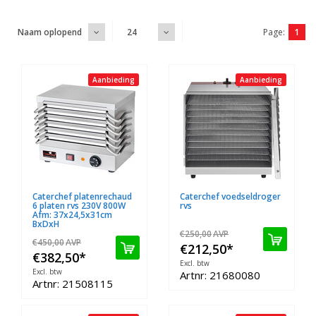
Page:
1
Naam oplopend
24
Aanbieding
Aanbieding
Caterchef platenrechaud
Caterchef voedseldroger
6 platen rvs 230V 800W
rvs
Afm: 37x24,5x31cm
BxDxH
€250,00
AVP
€450,00
AVP
€212,50
*
€382,50
*
Excl. btw
Excl. btw
Artnr: 21680080
Artnr: 21508115