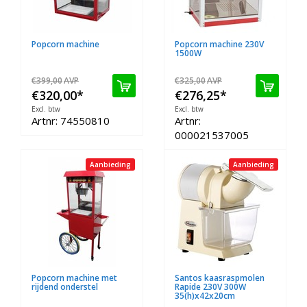
Popcorn machine
Popcorn machine 230V
1500W
€399,00
AVP
€325,00
AVP
€320,00
*
€276,25
*
Excl. btw
Excl. btw
Artnr: 74550810
Artnr:
000021537005
Aanbieding
Aanbieding
Popcorn machine met
Santos kaasraspmolen
rijdend onderstel
Rapide 230V 300W
35(h)x42x20cm