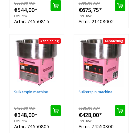
€680,00
AVP
€795,00
AVP
€544,00
*
€675,75
*
Excl. btw
Excl. btw
Artnr: 74550815
Artnr: 21408002
Aanbieding
Aanbieding
Suikerspin machine
Suikerspin machine
€435,00
AVP
€535,00
AVP
€348,00
*
€428,00
*
Excl. btw
Excl. btw
Artnr: 74550805
Artnr: 74550800