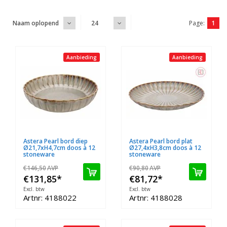
Page:
1
Naam oplopend
24
Aanbieding
Aanbieding
Astera Pearl bord diep
Astera Pearl bord plat
Ø21,7xH4,7cm doos à 12
Ø27,4xH3,8cm doos à 12
stoneware
stoneware
€146,50
AVP
€90,80
AVP
€131,85
*
€81,72
*
Excl. btw
Excl. btw
Artnr: 4188022
Artnr: 4188028