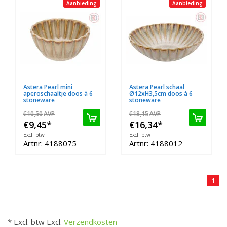
Aanbieding
Aanbieding
Astera Pearl mini
Astera Pearl schaal
aperoschaaltje doos à 6
Ø12xH3,5cm doos à 6
stoneware
stoneware
€10,50
AVP
€18,15
AVP
€9,45
*
€16,34
*
Excl. btw
Excl. btw
Artnr: 4188075
Artnr: 4188012
1
* Excl. btw Excl.
Verzendkosten