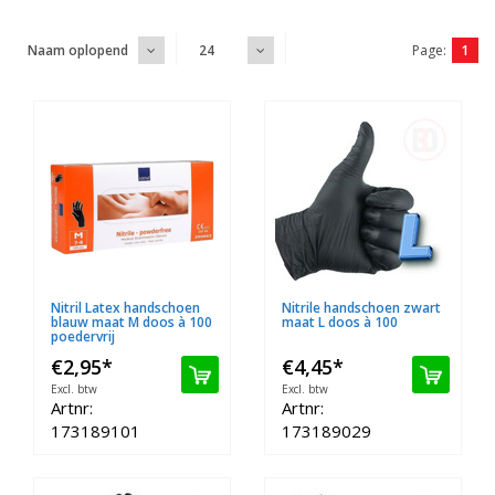
Page:
1
Naam oplopend
24
Nitril Latex handschoen
Nitrile handschoen zwart
blauw maat M doos à 100
maat L doos à 100
poedervrij
€2,95
*
€4,45
*
Excl. btw
Excl. btw
Artnr:
Artnr:
173189101
173189029