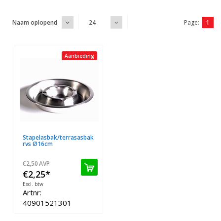
Page:
1
Naam oplopend
24
Aanbieding
Stapelasbak/terrasasbak
rvs Ø16cm
€2,50
AVP
€2,25
*
Excl. btw
Artnr:
40901521301