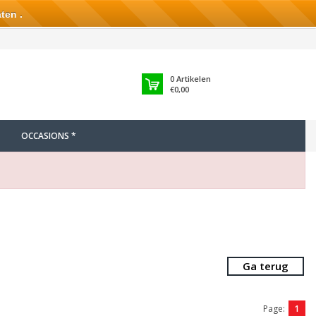
ten .
0
Artikelen
€0,00
OCCASIONS *
Ga terug
Page:
1