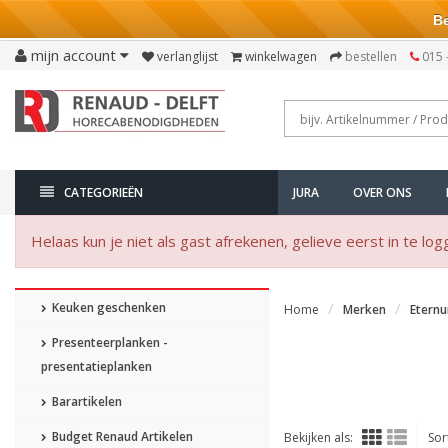
Bezo
mijn account
verlanglijst
winkelwagen
bestellen
015 
CATEGORIEËN
JURA
OVER ONS
Helaas kun je niet als gast afrekenen, gelieve eerst in te log
Keuken geschenken
Home
Merken
Etern
Presenteerplanken -
presentatieplanken
Barartikelen
Budget Renaud Artikelen
Bekijken als:
Sor