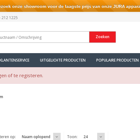
ek onze showroom voor de laagste prijs van onze JURA appara
- 212 1225
Zoeken
KLANTENSERVICE
UITGELICHTE PRODUCTEN
POPULAIRE PRODUCTEN
gen of te registeren.
um
teren op:
Toon:
Naam oplopend
24