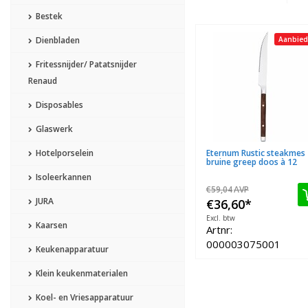
Bestek
Dienbladen
Aanbied
Fritessnijder/ Patatsnijder
Renaud
Disposables
Glaswerk
Hotelporselein
Eternum Rustic steakmes
bruine greep doos à 12
Isoleerkannen
€59,04
AVP
JURA
€36,60
*
Excl. btw
Kaarsen
Artnr:
000003075001
Keukenapparatuur
Klein keukenmaterialen
Koel- en Vriesapparatuur