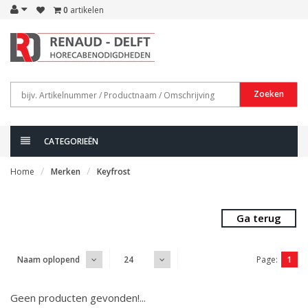
0
artikelen
Zoeken
CATEGORIEËN
Home
Merken
Keyfrost
Ga terug
Page:
1
Naam oplopend
24
Geen producten gevonden!...