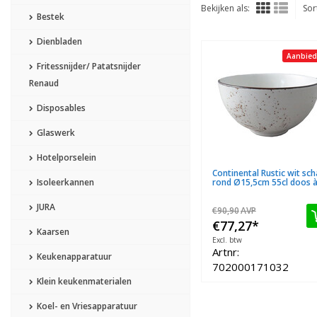
Bekijken als:
Sor
Bestek
Dienbladen
Aanbied
Fritessnijder/ Patatsnijder
Renaud
Disposables
Glaswerk
Hotelporselein
Continental Rustic wit sch
Isoleerkannen
rond Ø15,5cm 55cl doos à
JURA
€90,90
AVP
€77,27
*
Kaarsen
Excl. btw
Artnr:
Keukenapparatuur
702000171032
Klein keukenmaterialen
Koel- en Vriesapparatuur