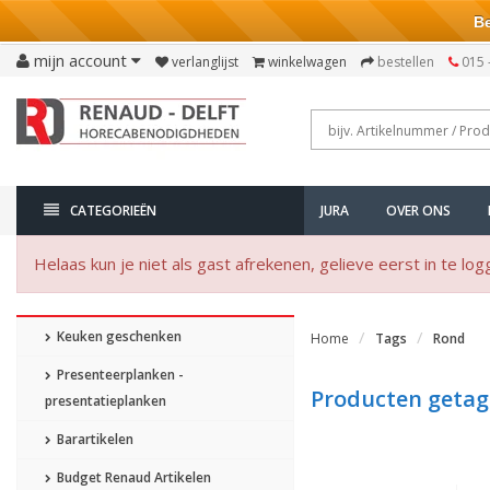
Bezo
mijn account
verlanglijst
winkelwagen
bestellen
015 
CATEGORIEËN
JURA
OVER ONS
Helaas kun je niet als gast afrekenen, gelieve eerst in te log
Keuken geschenken
Home
Tags
Rond
Presenteerplanken -
Producten geta
presentatieplanken
Barartikelen
Budget Renaud Artikelen