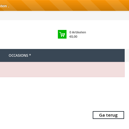
ten .
0
Artikelen
€0,00
OCCASIONS *
Ga terug