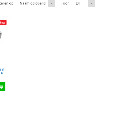
teren op:
Toon:
Naam oplopend
24
ing
aal
 6