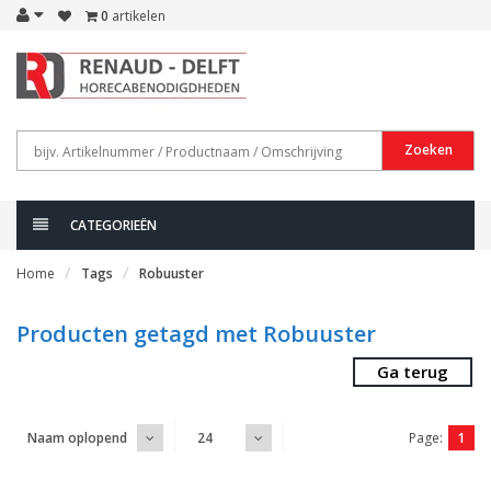
0
artikelen
Zoeken
CATEGORIEËN
Home
Tags
Robuuster
Producten getagd met Robuuster
Ga terug
Page:
1
Naam oplopend
24