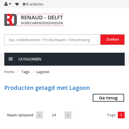
0
artikelen
Zoeken
CATEGORIEËN
Home
Tags
Lagoon
Producten getagd met Lagoon
Ga terug
Page:
1
Naam oplopend
24