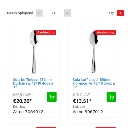
Page:
1
Naam oplopend
24
Aanbieding
Aanbieding
Sola koffielepel 130mm
Sola koffielepel 130mm
Durban rvs 18/10 doos à
Florence rvs 18/10 doos à
12
12
€22,51
AVP
€15,01
AVP
€20,26
*
€13,51
*
Excl. btw
Excl. btw
Artnr: 3064012
Artnr: 3067012