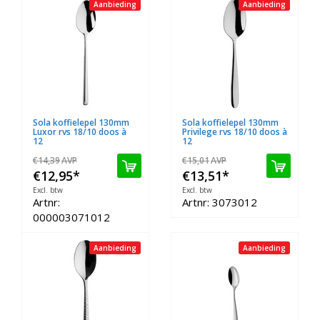
Aanbieding
Aanbieding
Sola koffielepel 130mm
Sola koffielepel 130mm
Luxor rvs 18/10 doos à
Privilege rvs 18/10 doos à
12
12
€14,39
AVP
€15,01
AVP
€12,95
*
€13,51
*
Excl. btw
Excl. btw
Artnr:
Artnr: 3073012
000003071012
Aanbieding
Aanbieding