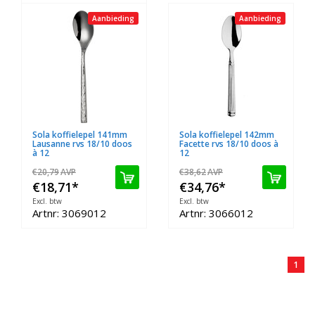
Aanbieding
Aanbieding
Sola koffielepel 141mm
Sola koffielepel 142mm
Lausanne rvs 18/10 doos
Facette rvs 18/10 doos à
à 12
12
€20,79
AVP
€38,62
AVP
€18,71
*
€34,76
*
Excl. btw
Excl. btw
Artnr: 3069012
Artnr: 3066012
1