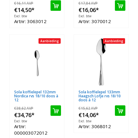
€16,11
AVP
€17,84
AVP
€14,50
*
€16,06
*
Excl. btw
Excl. btw
Artnr: 3063012
Artnr: 3070012
Aanbieding
Aanbieding
Sola koffielepel 132mm
Sola koffielepel 133mm
Nordica rvs 18/10 doos à
Haagsch Lofje rvs 18/10
12
doos à 12
€38,62
AVP
€15,62
AVP
€34,76
*
€14,06
*
Excl. btw
Excl. btw
Artnr:
Artnr: 3068012
000003072012