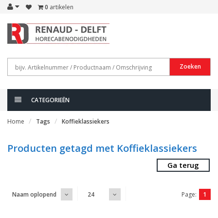
0
artikelen
Zoeken
CATEGORIEËN
Home
Tags
Koffieklassiekers
Producten getagd met Koffieklassiekers
Ga terug
Page:
1
Naam oplopend
24