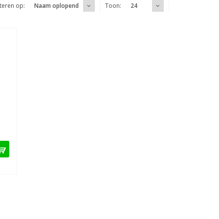
teren op:
Toon:
Naam oplopend
24