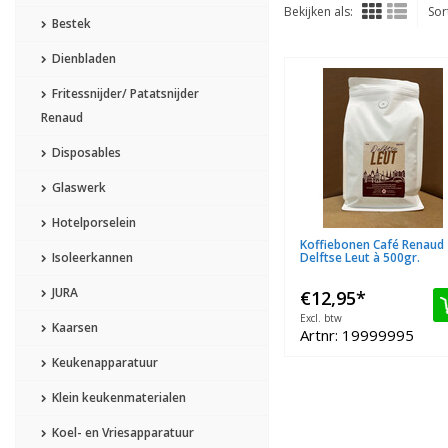
Bekijken als:
Sor
Bestek
Dienbladen
Fritessnijder/ Patatsnijder
Renaud
Disposables
Glaswerk
Hotelporselein
Koffiebonen Café Renaud
Isoleerkannen
Delftse Leut à 500gr.
JURA
€12,95
*
Excl. btw
Kaarsen
Artnr: 19999995
Keukenapparatuur
Klein keukenmaterialen
Koel- en Vriesapparatuur