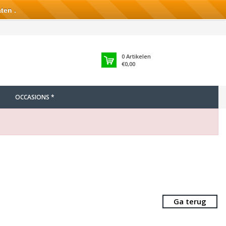
ten .
0
Artikelen
€0,00
OCCASIONS *
Ga terug