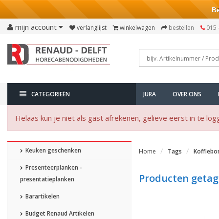
Bezo
mijn account
verlanglijst
winkelwagen
bestellen
015 
CATEGORIEËN
JURA
OVER ONS
Helaas kun je niet als gast afrekenen, gelieve eerst in te log
Keuken geschenken
Home
Tags
Koffiebo
Presenteerplanken -
Producten getag
presentatieplanken
Barartikelen
Budget Renaud Artikelen