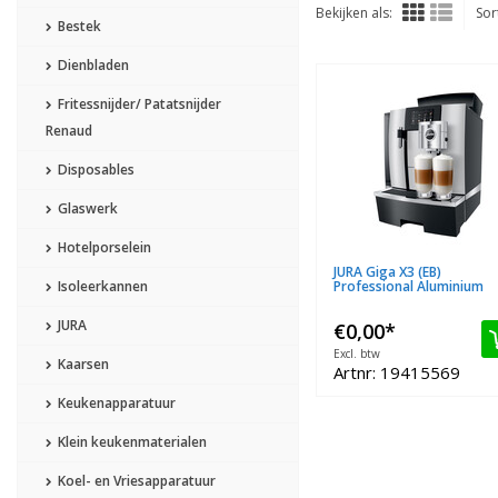
Bekijken als:
Sor
Bestek
Dienbladen
Fritessnijder/ Patatsnijder
Renaud
Disposables
Glaswerk
Hotelporselein
JURA Giga X3 (EB)
Isoleerkannen
Professional Aluminium
JURA
€0,00
*
Excl. btw
Kaarsen
Artnr: 19415569
Keukenapparatuur
Klein keukenmaterialen
Koel- en Vriesapparatuur