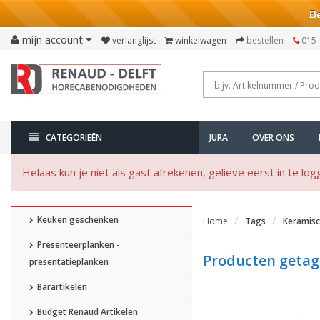
Bezo
mijn account
verlanglijst
winkelwagen
bestellen
015 
CATEGORIEËN
JURA
OVER ONS
Helaas kun je niet als gast afrekenen, gelieve eerst in te log
Keuken geschenken
Home
Tags
Keramisc
Presenteerplanken -
Producten getag
presentatieplanken
Barartikelen
Budget Renaud Artikelen