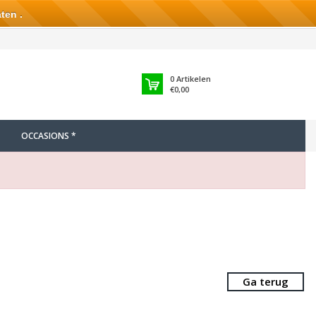
ten .
0
Artikelen
€0,00
OCCASIONS *
Ga terug