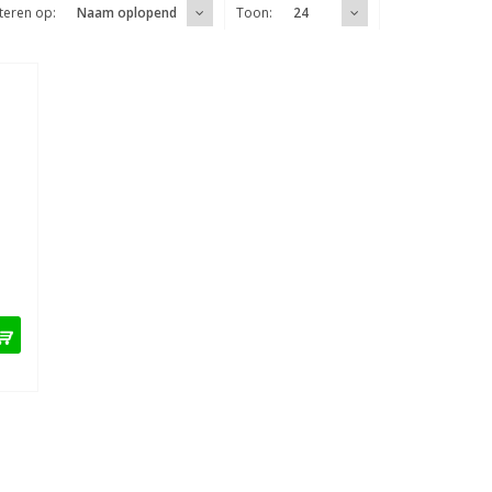
teren op:
Toon:
Naam oplopend
24