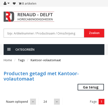
0
artikelen
Zoeken
CATEGORIEËN
Home
Tags
Kantoor-volautomaat
Producten getagd met Kantoor-
volautomaat
Ga terug
Page:
1
Naam oplopend
24