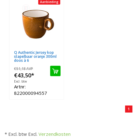
Aanbieding
Q Authentic Jersey kop
stapelbaar oranje 300ml
doos à 6
€51,18
AVP
€43,50
*
Excl. btw
Artnr:
822000094557
1
* Excl. btw Excl.
Verzendkosten