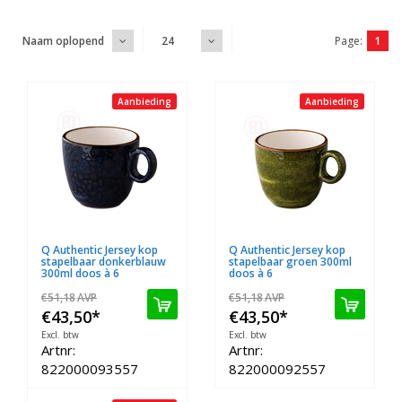
Page:
1
Naam oplopend
24
Aanbieding
Aanbieding
Q Authentic Jersey kop
Q Authentic Jersey kop
stapelbaar donkerblauw
stapelbaar groen 300ml
300ml doos à 6
doos à 6
€51,18
AVP
€51,18
AVP
€43,50
*
€43,50
*
Excl. btw
Excl. btw
Artnr:
Artnr:
822000093557
822000092557