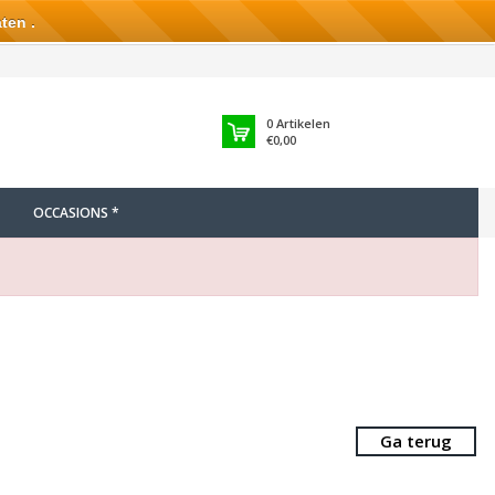
ten .
0
Artikelen
€0,00
OCCASIONS *
Ga terug