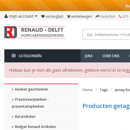
Bezo
mijn account
verlanglijst
winkelwagen
bestellen
015 
CATEGORIEËN
JURA
OVER ONS
Helaas kun je niet als gast afrekenen, gelieve eerst in te log
Keuken geschenken
Home
Tags
Jersey Ko
Presenteerplanken -
Producten getagd
presentatieplanken
Barartikelen
Budget Renaud Artikelen