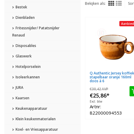
Bekijken als:
Sor
Bestek
Dienbladen
Aanbied
Fritessnijder/ Patatsnijder
Renaud
Disposables
Glaswerk
Hotelporselein
Q Authentic Jersey koffie
Isoleerkannen
stapelbaar oranje 160ml
doos à 6
JURA
€30,42
AVP
€25,86
*
Kaarsen
Excl. btw
Artnr:
Keukenapparatuur
822000094553
Klein keukenmaterialen
Koel- en Vriesapparatuur