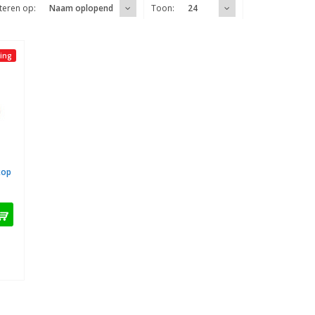
teren op:
Toon:
Naam oplopend
24
ing
kop