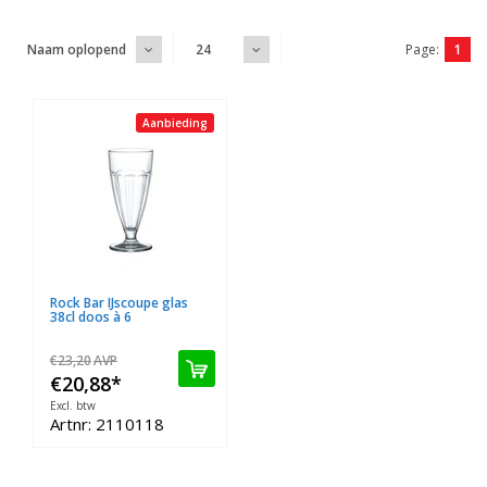
Page:
1
Naam oplopend
24
Aanbieding
Rock Bar IJscoupe glas
38cl doos à 6
€23,20
AVP
€20,88
*
Excl. btw
Artnr: 2110118