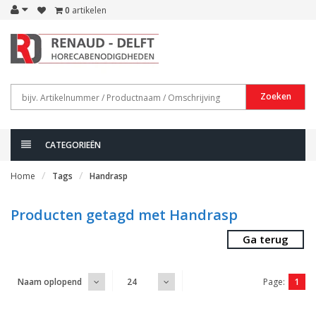
0
artikelen
Zoeken
CATEGORIEËN
Home
Tags
Handrasp
Producten getagd met Handrasp
Ga terug
Page:
1
Naam oplopend
24