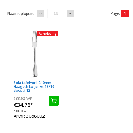
Page:
1
Naam oplopend
24
Aanbieding
Sola tafelvork 210mm
Haagsch Lofje rvs 18/10
doos à 12
€38,62
AVP
€34,76
*
Excl. btw
Artnr: 3068002