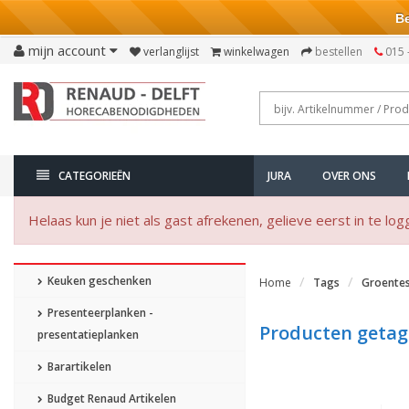
Bezo
mijn account
verlanglijst
winkelwagen
bestellen
015 
CATEGORIEËN
JURA
OVER ONS
Helaas kun je niet als gast afrekenen, gelieve eerst in te log
Keuken geschenken
Home
Tags
Groentes
Presenteerplanken -
Producten getag
presentatieplanken
Barartikelen
Budget Renaud Artikelen