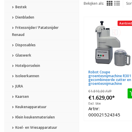
Bekijken als:
Sor
Bestek
Dienbladen
Aanbied
Fritessnijder/ Patatsnijder
Renaud
Disposables
Glaswerk
Hotelporselein
Robot Coupe
Isoleerkannen
groentesnijmachine R301
gecombineerde cutter en
groentesnijmachine
JURA
€1.810,00
AVP
Kaarsen
€1.629,00
*
Excl. btw
Keukenapparatuur
Artnr:
000021524345
Klein keukenmaterialen
Koel- en Vriesapparatuur