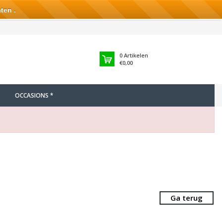
ten .
0
Artikelen
€0,00
OCCASIONS *
Ga terug