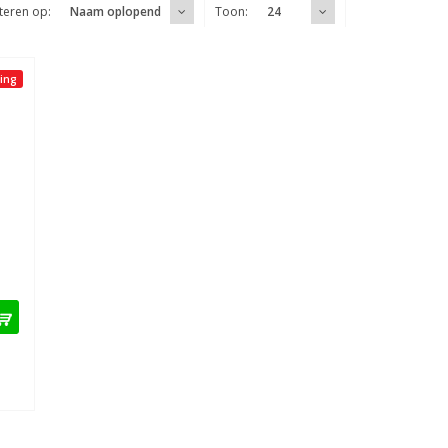
teren op:
Toon:
Naam oplopend
24
ing