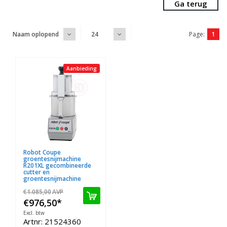
Ga terug
Page:
1
Naam oplopend
24
Aanbieding
Robot Coupe
groentesnijmachine
R201XL gecombineerde
cutter en
groentesnijmachine
€1.085,00
AVP
€976,50
*
Excl. btw
Artnr: 21524360