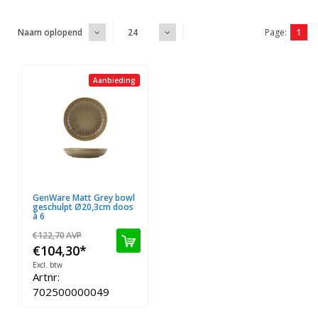
Page:
1
Naam oplopend
24
Aanbieding
GenWare Matt Grey bowl
geschulpt Ø20,3cm doos
à 6
€122,70
AVP
€104,30
*
Excl. btw
Artnr:
702500000049