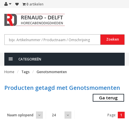
0
artikelen
Zoeken
CATEGORIEËN
Home
Tags
Genotsmomenten
Producten getagd met Genotsmomenten
Ga terug
Page:
1
Naam oplopend
24