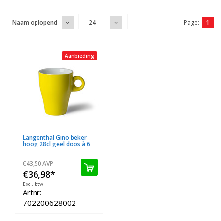
Page:
1
Naam oplopend
24
Aanbieding
Langenthal Gino beker
hoog 28cl geel doos à 6
€43,50
AVP
€36,98
*
Excl. btw
Artnr:
702200628002