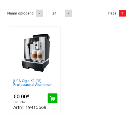
Page:
1
Naam oplopend
24
JURA Giga X3 (EB)
Professional Aluminium
€0,00
*
Excl. btw
Artnr: 19415569