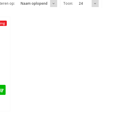
teren op:
Toon:
Naam oplopend
24
ing