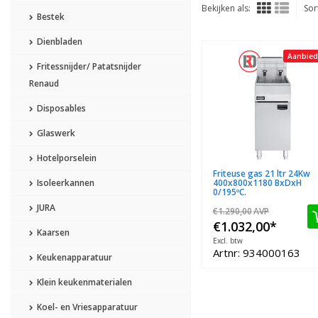
Bekijken als:
Sor
Bestek
Dienbladen
Aanbied
Fritessnijder/ Patatsnijder
Renaud
Disposables
Glaswerk
Hotelporselein
Friteuse gas 21 ltr 24Kw
Isoleerkannen
400x800x1180 BxDxH
0/195ºC.
JURA
€1.290,00
AVP
€1.032,00
*
Kaarsen
Excl. btw
Artnr: 934000163
Keukenapparatuur
Klein keukenmaterialen
Koel- en Vriesapparatuur