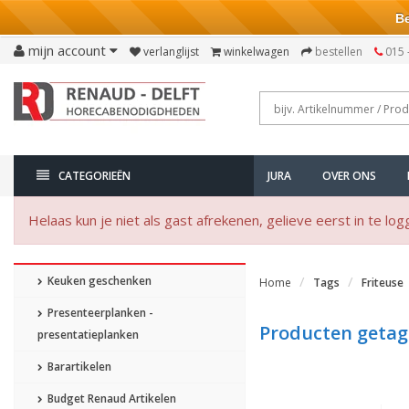
Bezo
mijn account
verlanglijst
winkelwagen
bestellen
015 
CATEGORIEËN
JURA
OVER ONS
Helaas kun je niet als gast afrekenen, gelieve eerst in te log
Keuken geschenken
Home
Tags
Friteuse
Presenteerplanken -
Producten getag
presentatieplanken
Barartikelen
Budget Renaud Artikelen