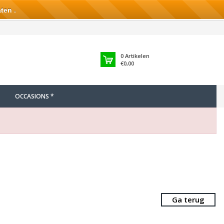
ten .
0
Artikelen
€0,00
OCCASIONS *
Ga terug