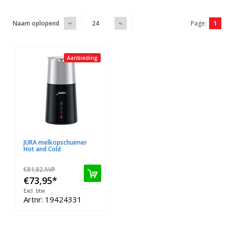
Page:
1
Naam oplopend
24
Aanbieding
JURA melkopschuimer
Hot and Cold
€81,82
AVP
€73,95
*
Excl. btw
Artnr: 19424331