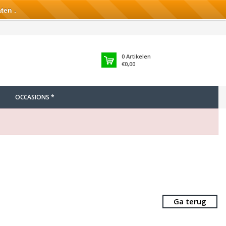
ten .
0
Artikelen
€0,00
OCCASIONS *
Ga terug