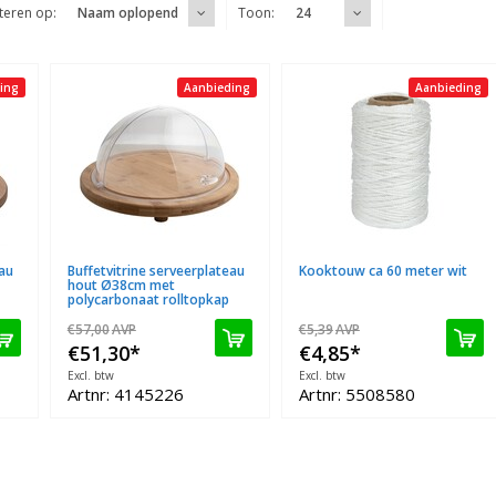
teren op:
Toon:
Naam oplopend
24
ing
Aanbieding
Aanbieding
eau
Buffetvitrine serveerplateau
Kooktouw ca 60 meter wit
hout Ø38cm met
polycarbonaat rolltopkap
€57,00
AVP
€5,39
AVP
€51,30
*
€4,85
*
Excl. btw
Excl. btw
Artnr: 4145226
Artnr: 5508580