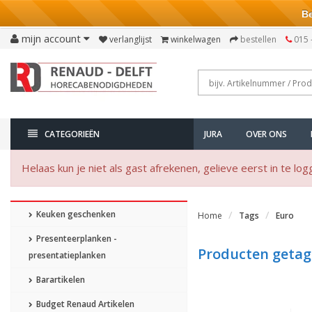
Bezo
mijn account
verlanglijst
winkelwagen
bestellen
015 
CATEGORIEËN
JURA
OVER ONS
Helaas kun je niet als gast afrekenen, gelieve eerst in te log
Keuken geschenken
Home
Tags
Euro
Presenteerplanken -
Producten getag
presentatieplanken
Barartikelen
Budget Renaud Artikelen