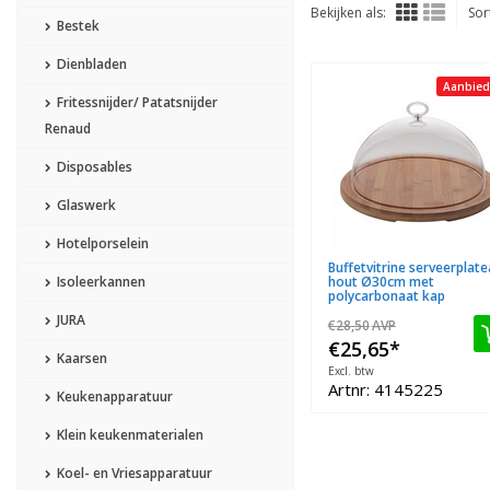
Bekijken als:
Sor
Bestek
Dienbladen
Aanbied
Fritessnijder/ Patatsnijder
Renaud
Disposables
Glaswerk
Hotelporselein
Buffetvitrine serveerplat
Isoleerkannen
hout Ø30cm met
polycarbonaat kap
JURA
€28,50
AVP
€25,65
*
Kaarsen
Excl. btw
Artnr: 4145225
Keukenapparatuur
Klein keukenmaterialen
Koel- en Vriesapparatuur