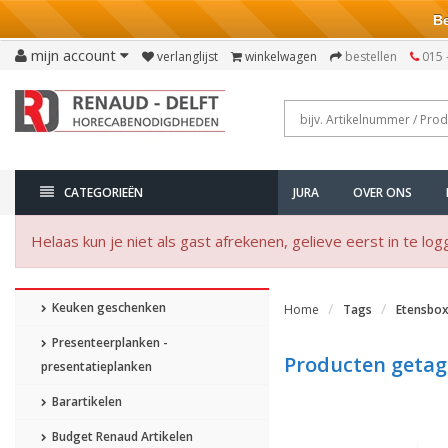
Bezo
mijn account
verlanglijst
winkelwagen
bestellen
015 
CATEGORIEËN
JURA
OVER ONS
Helaas kun je niet als gast afrekenen, gelieve eerst in te log
Keuken geschenken
Home
Tags
Etensbo
Presenteerplanken -
Producten getag
presentatieplanken
Barartikelen
Budget Renaud Artikelen