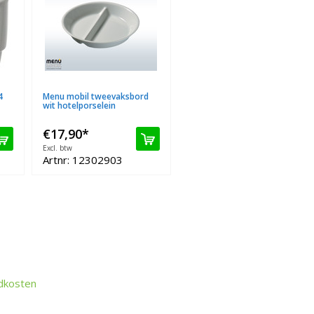
4
Menu mobil tweevaksbord
wit hotelporselein
€17,90
*
Excl. btw
Artnr: 12302903
dkosten