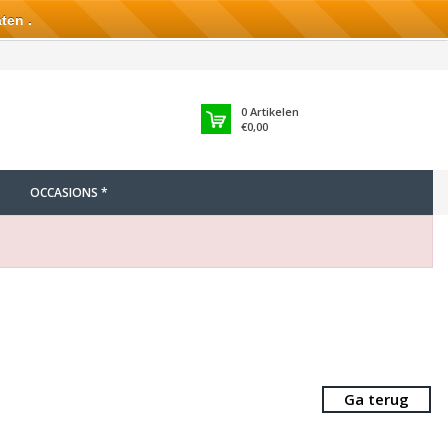
ten .
0
Artikelen
€0,00
OCCASIONS *
Ga terug