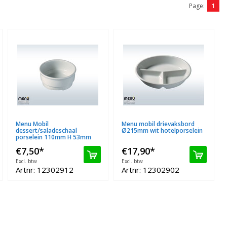
Page:
1
Menu Mobil
Menu mobil drievaksbord
dessert/saladeschaal
Ø215mm wit hotelporselein
porselein 110mm H 53mm
€7,50
*
€17,90
*
Excl. btw
Excl. btw
Artnr: 12302912
Artnr: 12302902