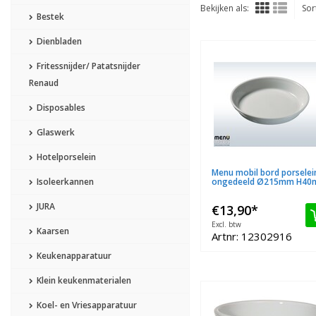
Bekijken als:
Sor
Bestek
Dienbladen
Fritessnijder/ Patatsnijder
Renaud
Disposables
Glaswerk
Hotelporselein
Menu mobil bord porselei
Isoleerkannen
ongedeeld Ø215mm H4
JURA
€13,90
*
Excl. btw
Kaarsen
Artnr: 12302916
Keukenapparatuur
Klein keukenmaterialen
Koel- en Vriesapparatuur