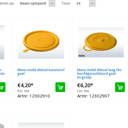
teren op:
Toon:
Naam oplopend
24
n
Menu mobil deksel kunststof
Menu mobil deksel laag tbv
0mm
geel
hoofdgerechtbord geel
m/greep
€4,20
*
€6,20
*
Excl. btw
Excl. btw
Artnr: 12302910
Artnr: 12302907