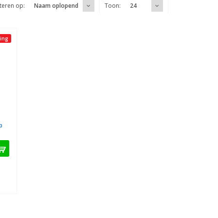
teren op:
Toon:
Naam oplopend
24
ing
p