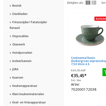
Bekijken als:
Sor
Bestek
Dienbladen
Aanbied
Fritessnijder/ Patatsnijder
Renaud
Disposables
Glaswerk
Hotelporselein
Continental Rustic
Isoleerkannen
donkergroen espressoko
7,5cl doos à 6
JURA
€41,70
AVP
€35,45
*
Kaarsen
Excl. btw
Artnr:
Keukenapparatuur
702000172038
Klein keukenmaterialen
Koel- en Vriesapparatuur