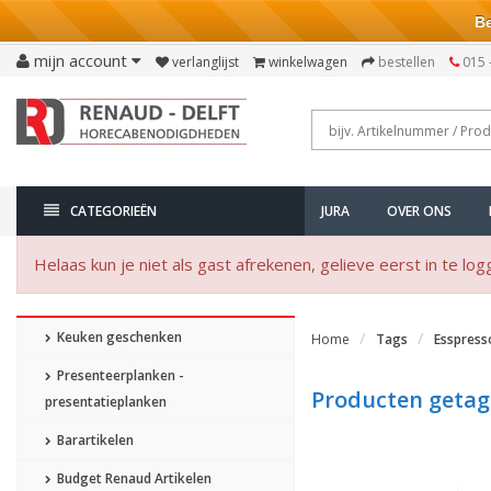
Bezo
mijn account
verlanglijst
winkelwagen
bestellen
015 
CATEGORIEËN
JURA
OVER ONS
Helaas kun je niet als gast afrekenen, gelieve eerst in te log
Keuken geschenken
Home
Tags
Esspress
Presenteerplanken -
Producten getag
presentatieplanken
Barartikelen
Budget Renaud Artikelen