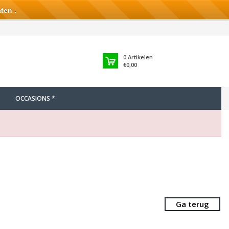
ten .
0
Artikelen
€0,00
OCCASIONS *
Ga terug