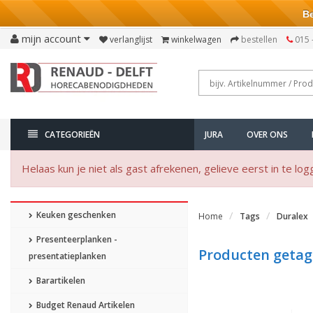
Bezo
mijn account
verlanglijst
winkelwagen
bestellen
015 
CATEGORIEËN
JURA
OVER ONS
Helaas kun je niet als gast afrekenen, gelieve eerst in te log
Keuken geschenken
Home
Tags
Duralex
Presenteerplanken -
Producten getag
presentatieplanken
Barartikelen
Budget Renaud Artikelen