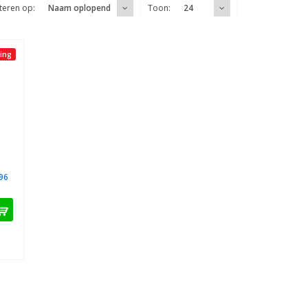
teren op:
Toon:
Naam oplopend
24
ing
296