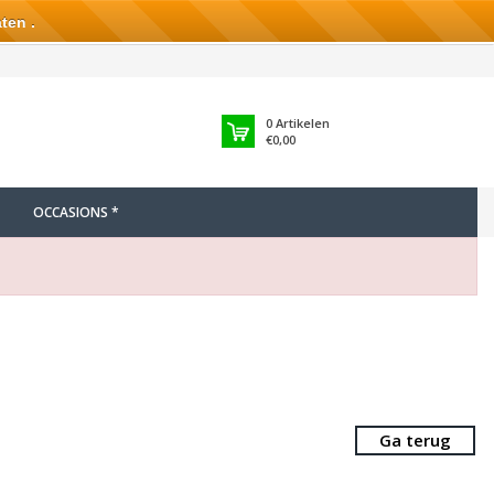
ten .
0
Artikelen
€0,00
OCCASIONS *
Ga terug