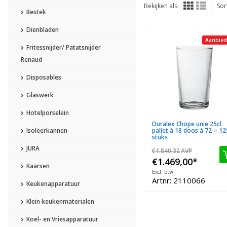
Bekijken als:
Sor
Bestek
Dienbladen
Aanbied
Fritessnijder/ Patatsnijder
Renaud
Disposables
Glaswerk
Hotelporselein
Duralex Chope unie 25cl
Isoleerkannen
pallet à 18 doos à 72 = 1
stuks
JURA
€1.840,32
AVP
€1.469,00
*
Kaarsen
Excl. btw
Artnr: 2110066
Keukenapparatuur
Klein keukenmaterialen
Koel- en Vriesapparatuur