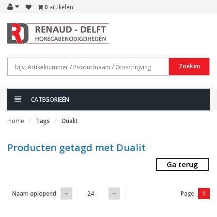
0
artikelen
Zoeken
CATEGORIEËN
Home
Tags
Dualit
Producten getagd met Dualit
Ga terug
Page:
1
Naam oplopend
24